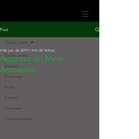
Post
Todos posts
4 de jun. de 2019
1 min de leitura
Todos posts
Assuntos do Meio
Estágio
Ambiente
Emprego
Bolsa
Evento
Trainnee
Oportunidade