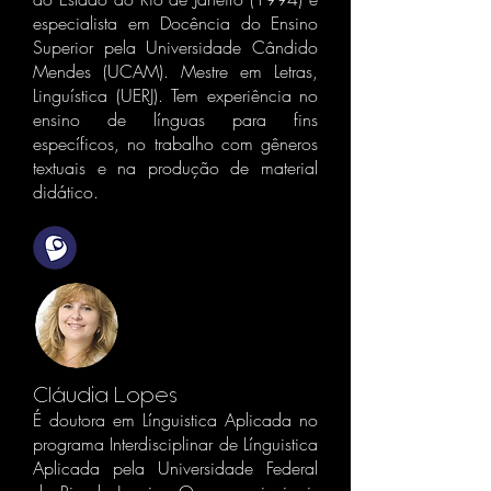
especialista em Docência do Ensino
Superior pela Universidade Cândido
Mendes (UCAM). Mestre em Letras,
Linguística (UERJ). Tem experiência no
ensino de línguas para fins
específicos, no trabalho com gêneros
textuais e na produção de material
didático.
Cláudia Lopes
É doutora em Línguistica Aplicada no
programa Interdisciplinar de Línguistica
Aplicada pela Universidade Federal