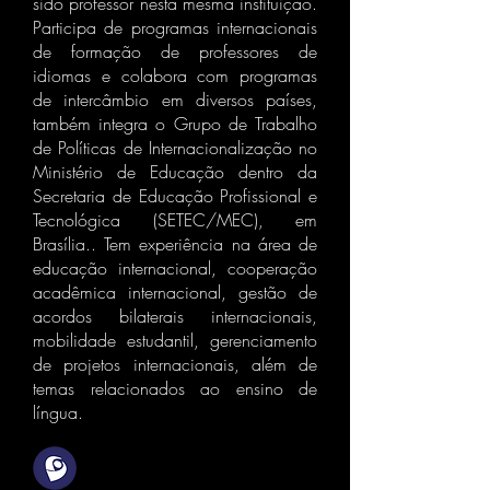
sido professor nesta mesma instituição.
Participa de programas internacionais
de formação de professores de
idiomas e colabora com programas
de intercâmbio em diversos países,
também integra o Grupo de Trabalho
de Políticas de Internacionalização no
Ministério de Educação dentro da
Secretaria de Educação Profissional e
Tecnológica (SETEC/MEC), em
Brasília.. Tem experiência na área de
educação internacional, cooperação
acadêmica internacional, gestão de
acordos bilaterais internacionais,
mobilidade estudantil, gerenciamento
de projetos internacionais, além de
temas relacionados ao ensino de
língua.