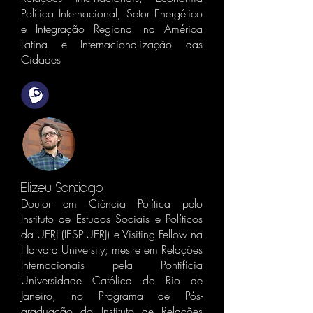
Política Internacional, Setor Energético
e Integração Regional na América
Latina e Internacionalização das
Cidades
Elizeu Santiago
Doutor em Ciência Política pelo
Instituto de Estudos Sociais e Políticos
da UERJ (IESP-UERJ) e Visiting Fellow na
Harvard University; mestre em Relações
Internacionais pela Pontifícia
Universidade Católica do Rio de
Janeiro, no Programa de Pós-
graduação do Instituto de Relações