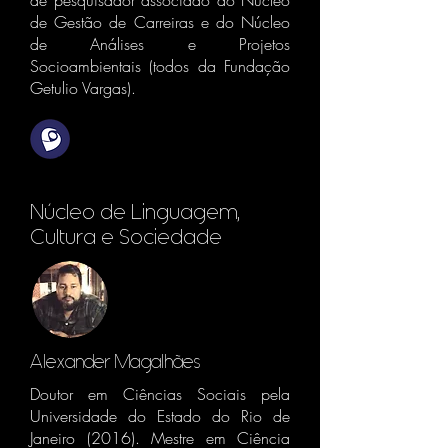
de pesquisador associado do Núcleo
de Gestão de Carreiras e do Núcleo
de Análises e Projetos
Socioambientais (todos da Fundação
Getulio Vargas).
Núcleo de Linguagem,
Cultura e Sociedade
Alexander Magalhães
Doutor em Ciências Sociais pela
Universidade do Estado do Rio de
Janeiro (2016). Mestre em Ciência