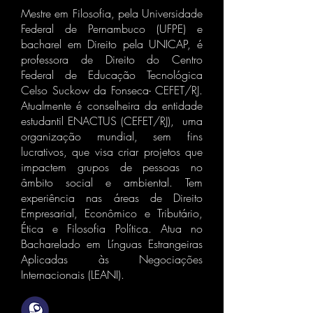
Mestre em Filosofia, pela Universidade
Federal de Pernambuco (UFPE) e
bacharel em Direito pela UNICAP, é
professora de Direito do Centro
Federal de Educação Tecnológica
Celso Suckow da Fonseca- CEFET/RJ.
Atualmente é conselheira da entidade
estudantil ENACTUS (CEFET/RJ), uma
organização mundial, sem fins
lucrativos, que visa criar projetos que
impactem grupos de pessoas no
âmbito social e ambiental. Tem
experiência nas áreas de Direito
Empresarial, Econômico e Tributário,
Ética e Filosofia Política. Atua no
Bacharelado em Línguas Estrangeiras
Aplicadas às Negociações
Internacionais (LEANI).