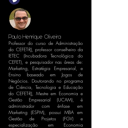
Paulo Henrique Oliveira
Professor do curso de Administração
do CEFET-RJ, professor conselheiro da
IETEC (Incubadora Tecnológica do
CEFET), e pesquisador nas áreas de:
Marketing, Estratégia Empresarial, e
Ensino baseado em Jogos de
Negócios. Doutorando no programa
de Ciência, Tecnologia e Educação
do CEFET-RJ, Mestre em Economia e
Gestão Empresarial (UCAM), é
administrador com ênfase em
Marketing (ESPM), possui MBA em
Gestão de Projetos (FGV) e
especialização em Economia