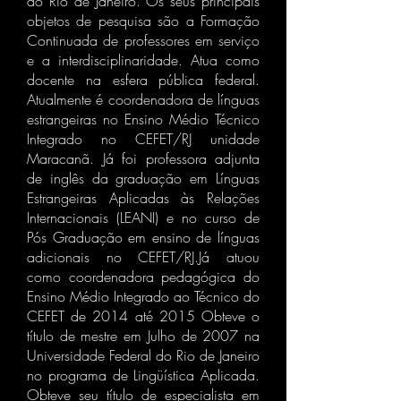
do Rio de Janeiro. Os seus principais
objetos de pesquisa são a Formação
Continuada de professores em serviço
e a interdisciplinaridade. Atua como
docente na esfera pública federal.
Atualmente é coordenadora de línguas
estrangeiras no Ensino Médio Técnico
Integrado no CEFET/RJ unidade
Maracanã. Já foi professora adjunta
de inglês da graduação em Línguas
Estrangeiras Aplicadas às Relações
Internacionais (LEANI) e no curso de
Pós Graduação em ensino de línguas
adicionais no CEFET/RJ.Já atuou
como coordenadora pedagógica do
Ensino Médio Integrado ao Técnico do
CEFET de 2014 até 2015 Obteve o
título de mestre em Julho de 2007 na
Universidade Federal do Rio de Janeiro
no programa de Lingüística Aplicada.
Obteve seu título de especialista em