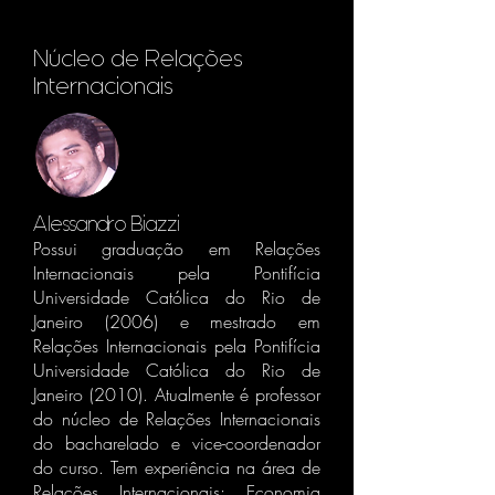
Núcleo de Relações
Internacionais
Alessandro Biazzi
Possui graduação em Relações
Internacionais pela Pontifícia
Universidade Católica do Rio de
Janeiro (2006) e mestrado em
Relações Internacionais pela Pontifícia
Universidade Católica do Rio de
Janeiro (2010). Atualmente é professor
do núcleo de Relações Internacionais
do bacharelado e vice-coordenador
do curso. Tem experiência na área de
Relações Internacionais; Economia