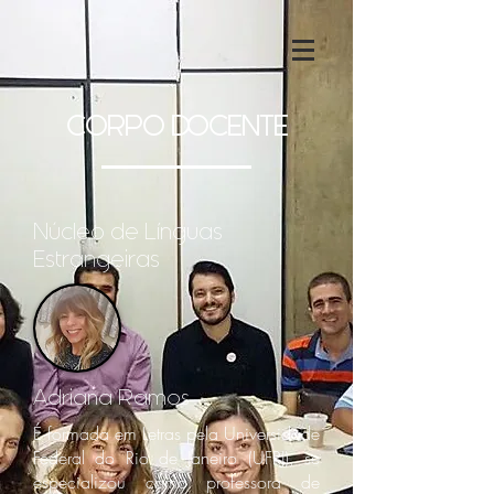
CORPO DOCENTE
Núcleo de Línguas
Estrangeiras
Adriana Ramos
É formada em Letras pela Universidade
Federal do Rio de Janeiro (UFRJ), se
especializou como professora de