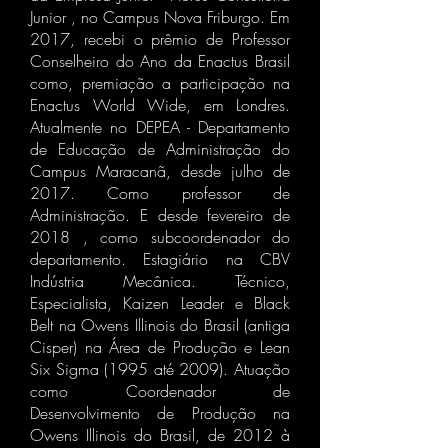
Junior , no Campus Nova Friburgo. Em
2017, recebi o prêmio de Professor
Conselheiro do Ano da Enactus Brasil
como, premiação a participação na
Enactus World Wide, em Londres.
Atualmente no DEPEA - Departamento
de Educação de Administração do
Campus Maracanã, desde julho de
2017. Como professor de
Administração. E desde fevereiro de
2018 , como subcoordenador do
departamento. Estagiário na CBV
Indústria Mecânica. Técnico,
Especialista, Kaizen Leader e Black
Belt na Owens Illinois do Brasil (antiga
Cisper) na Área de Produção e Lean
Six Sigma (1995 até 2009). Atuação
como Coordenador de
Desenvolvimento de Produção na
Owens Illinois do Brasil, de 2012 à