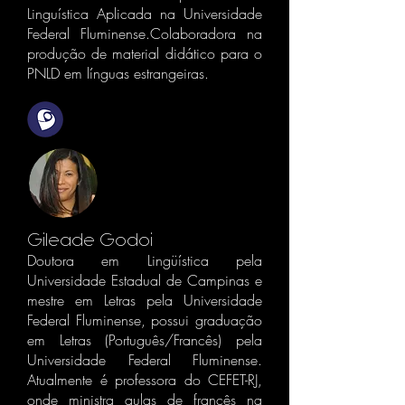
Linguística Aplicada na Universidade
Federal Fluminense.Colaboradora na
produção de material didático para o
PNLD em línguas estrangeiras.
Gileade Godoi
Doutora em Lingüística pela
Universidade Estadual de Campinas e
mestre em Letras pela Universidade
Federal Fluminense, possui graduação
em Letras (Português/Francês) pela
Universidade Federal Fluminense.
Atualmente é professora do CEFET-RJ,
onde ministra aulas de francês na