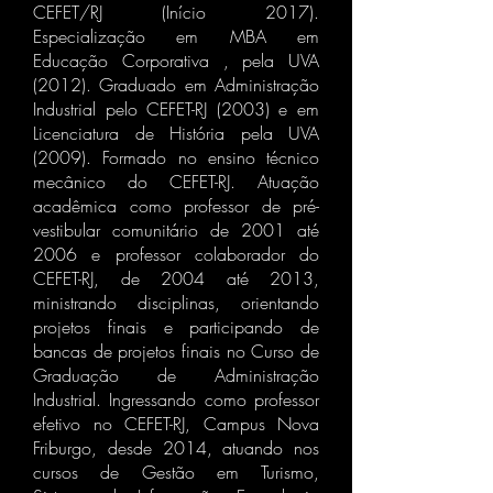
CEFET/RJ (Início 2017).
Especialização em MBA em
Educação Corporativa , pela UVA
(2012). Graduado em Administração
Industrial pelo CEFET-RJ (2003) e em
Licenciatura de História pela UVA
(2009). Formado no ensino técnico
mecânico do CEFET-RJ. Atuação
acadêmica como professor de pré-
vestibular comunitário de 2001 até
2006 e professor colaborador do
CEFET-RJ, de 2004 até 2013,
ministrando disciplinas, orientando
projetos finais e participando de
bancas de projetos finais no Curso de
Graduação de Administração
Industrial. Ingressando como professor
efetivo no CEFET-RJ, Campus Nova
Friburgo, desde 2014, atuando nos
cursos de Gestão em Turismo,