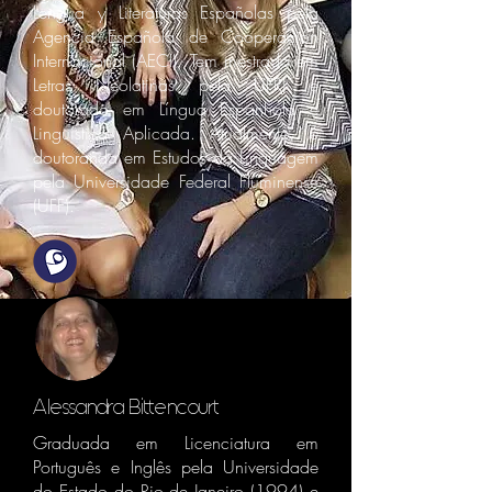
Lengua y Literaturas Españolas pela
Agencia Española de Cooperación
Internacional (AECI). Tem mestrado em
Letras Neolatinas pela UFRJ e
doutorado em Língua Espanhola e
Linguística Aplicada. Atualmente, é
doutoranda em Estudos da Linguagem
pela Universidade Federal Fluminense
(UFF).
Alessandra Bittencourt
Graduada em Licenciatura em
Português e Inglês pela Universidade
do Estado do Rio de Janeiro (1994) e