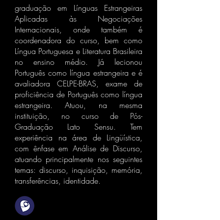
graduação em Línguas Estrangeiras
Aplicadas às Negociações
Internacionais, onde também é
coordenadora do curso, bem como
Língua Portuguesa e Literatura Brasileira
no ensino médio. Já lecionou
Português como língua estrangeira e é
avaliadora CELPE-BRAS, exame de
proficiência de Português como língua
estrangeira. Atuou, na mesma
instituição, no curso de Pós-
Graduação Lato Sensu. Tem
experiência na área de Lingüística,
com ênfase em Análise de Discurso,
atuando principalmente nos seguintes
temas: discurso, inquisição, memória,
transferências, identidade.