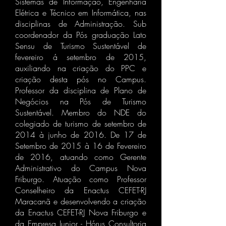
Sistemas de Informação, Engenharia
Elétrica e Técnico em Informática, nas
disciplinas de Administração. Sub
coordenador da Pós graduação Lato
Sensu de Turismo Sustentável de
fevereiro á setembro de 2015,
auxiliando na criação do PPC e
criação desta pós no Campus.
Professor da disciplina de Plano de
Negócios na Pós de Turismo
Sustentável. Membro do NDE do
colegiado de turismo de setembro de
2014 à junho de 2016. De 17 de
Setembro de 2015 à 16 de Fevereiro
de 2016, atuando como Gerente
Administrativo do Campus Nova
Friburgo. Atuação como Professor
Conselheiro da Enactus CEFET-RJ
Maracanã e desenvolvendo a criação
da Enactus CEFET-RJ Nova Friburgo e
da Empresa Junior - Hórus Consultoria