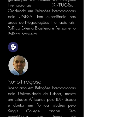
Internacionais (IRI/PUC-Rio).
Graduado em Relações Internacionais
pela UNESA. Tem experiência nas
áreas de Negociações Internacionais,
Política Externa Brasileira e Pensamento
Político Brasileiro.
Nuno Fragoso
Licenciado em Relações Internacionais
pela Universidade de Lisboa, mestre
em Estudos Africanos pelo IUL - Lisboa
e doutor em Political studies pelo
King's College London. Tem
experiência nas áreas de