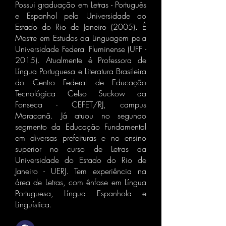
Possui graduação em Letras - Português
e Espanhol pela Universidade do
Estado do Rio de Janeiro (2005). É
Mestre em Estudos da Linguagem pela
Universidade Federal Fluminense (UFF -
2015). Atualmente é Professora de
Língua Portuguesa e Literatura Brasileira
do Centro Federal de Educação
Tecnológica Celso Suckow da
Fonseca - CEFET/RJ, campus
Maracanã. Já atuou no segundo
segmento da Educação Fundamental
em diversas prefeituras e no ensino
superior no curso de Letras da
Universidade do Estado do Rio de
Janeiro - UERJ. Tem experiência na
área de Letras, com ênfase em Língua
Portuguesa, Língua Espanhola e
Linguística.