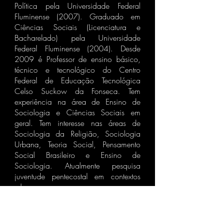
Política pela Universidade Federal
Fluminense (2007). Graduado em
Ciências Sociais (Licenciatura e
Bacharelado) pela Universidade
Federal Fluminense (2004). Desde
2009 é Professor de ensino básico,
técnico e tecnológico do Centro
Federal de Educação Tecnológica
Celso Suckow da Fonseca. Tem
experiência na área de Ensino de
Sociologia e Ciências Sociais em
geral. Tem interesse nas áreas de
Sociologia da Religião, Sociologia
Urbana, Teoria Social, Pensamento
Social Brasileiro e Ensino de
Sociologia. Atualmente pesquisa
juventude pentecostal em contextos
urbanos.