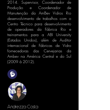
2014. Supervisor, Coordenador de
Produção e Coordenador de
Manutenção da AmBev Vidros Rio
desenvolvimento de trabalhos com o
Centro Técnico para desenvolvimento
de operadores da Fábrica Rio e
treinamentos para a ABI University
(Estados Unidos), além de Auditor
internacional de Fábricas de Vidro
fornecedoras das Cervejarias da
Ambev na América Central e do Sul
(2009 à 2012).
Andrezza Costa