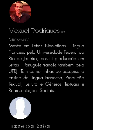
Maxuel Rodrigues
(In
Memoriam)
Mestre em Letras Neolatinas - Língua
Francesa pela Universidade Federal do
Rio de Janeiro, possui graduação em
Letras - Português-Francês também pela
UFRJ. Tem como linhas de pesquisa o
Ensino de Língua Francesa, Produção
Textual, Leitura e Gêneros Textuais e
Representações Sociais.
Lidiane dos Santos