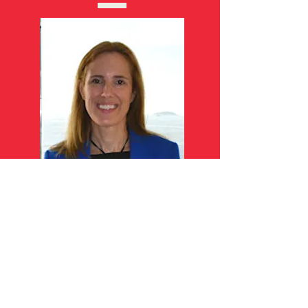
Palestra com Sra. Evelyne Coulombe,
Consulesa do Canadá
A política exterior feminista do
governo canadense
Auditório II - 10h