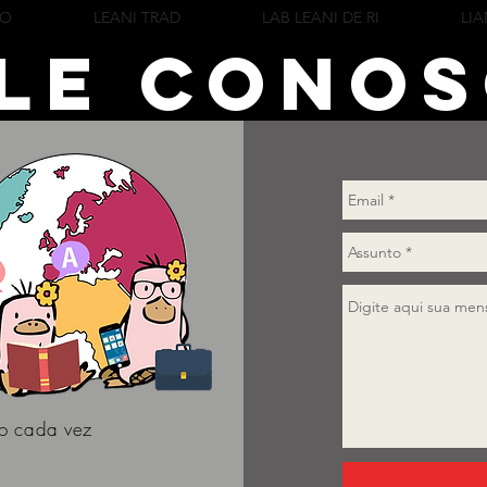
CO
LEANI TRAD
LAB LEANI DE RI
LIA
le cono
so cada vez