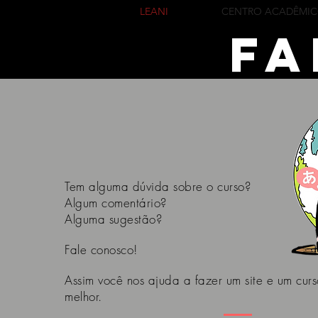
LEANI
CENTRO ACADÊMI
Fa
Tem alguma dúvida sobre o curso?
Algum comentário?
Alguma sugestão?
Fale conosco!
Assim você nos ajuda a fazer um site e um cur
melhor.