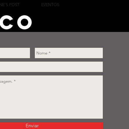
NE'S POST
EVENTOS
sco
Enviar