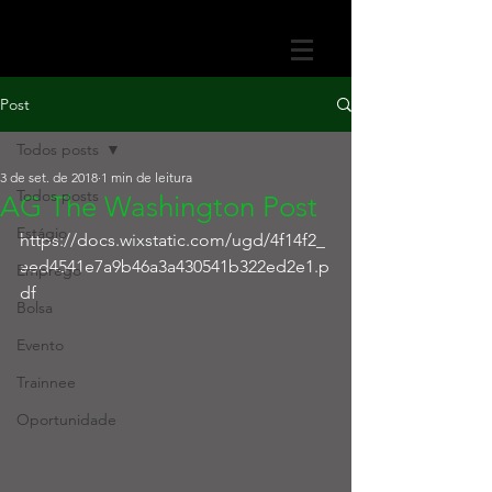
Post
Todos posts
3 de set. de 2018
1 min de leitura
Todos posts
AG The Washington Post
Estágio
https://docs.wixstatic.com/ugd/4f14f2_
aed4541e7a9b46a3a430541b322ed2e1.p
Emprego
df
Bolsa
Evento
Trainnee
Oportunidade