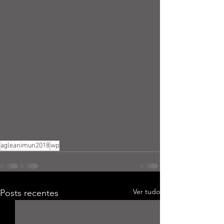
agleanimun2018
wp
Ver tudo
Posts recentes