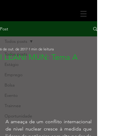
Post
Todos posts
6 de out. de 2017
1 min de leitura
Todos posts
I LEANI MUN: Tema A
Estágio
Emprego
Bolsa
Evento
Trainnee
Oportunidade
A ameaça de um conflito internacional 
de nível nuclear cresce à medida que 