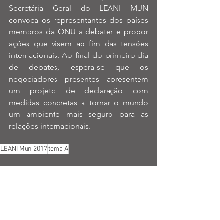
Secretária Geral do LEANI MUN 
convoca os representantes dos países 
membros da ONU a debater e propor 
ações que visem ao fim das tensões 
internacionais. Ao final do primeiro dia 
de debates, espera-se que os 
negociadores presentes apresentem 
um projeto de declaração com 
medidas concretas a tornar o mundo 
um ambiente mais seguro para as 
relações internacionais. 
LEANI Mun 2017
tema A
Ver tudo
Posts recentes