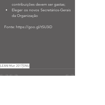
contribuições devem ser gastas;  
Eleger os novos Secretários-Gerais 
da Organização 
Fonte: https://goo.gl/tSU3iD
LEANI Mun 2017
ONU
Ver tudo
Posts recentes