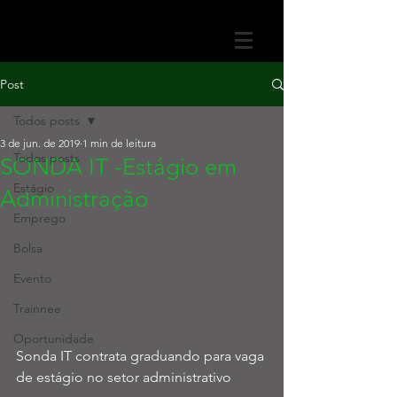
Post
Todos posts
3 de jun. de 2019
1 min de leitura
Todos posts
SONDA IT -Estágio em
Estágio
Administração
Emprego
Bolsa
Evento
Trainnee
Oportunidade
Sonda IT contrata graduando para vaga 
de estágio no setor administrativo