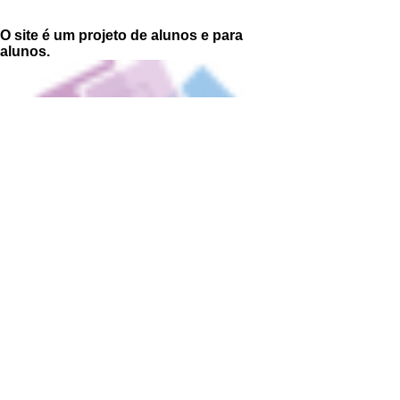
Multinacional – Rio de
Multinacional – Rio de
Janeiro
Janeiro
O site é um projeto de alunos e para
alunos.