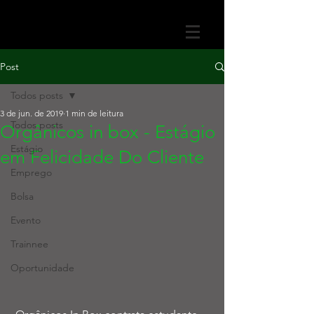
Post
Todos posts
3 de jun. de 2019
1 min de leitura
Todos posts
Orgânicos in box - Estágio
Estágio
em Felicidade Do Cliente
Emprego
Bolsa
Evento
Trainnee
Oportunidade