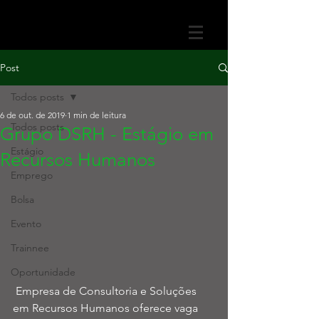
Post
Todos posts
6 de out. de 2019
1 min de leitura
Todos posts
Grupo DSRH - Estágio em
Estágio
Recursos Humanos
Emprego
Bolsa
Evento
Trainnee
Oportunidade
 Empresa de Consultoria e Soluções 
em Recursos Humanos oferece vaga 