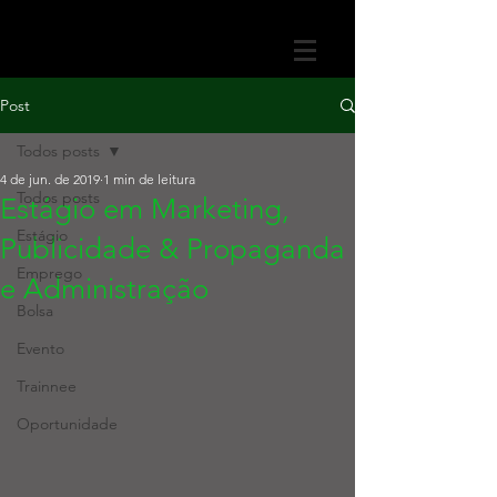
Post
Todos posts
4 de jun. de 2019
1 min de leitura
Todos posts
Estágio em Marketing,
Estágio
Publicidade & Propaganda
Emprego
e Administração
Bolsa
Evento
Trainnee
Oportunidade