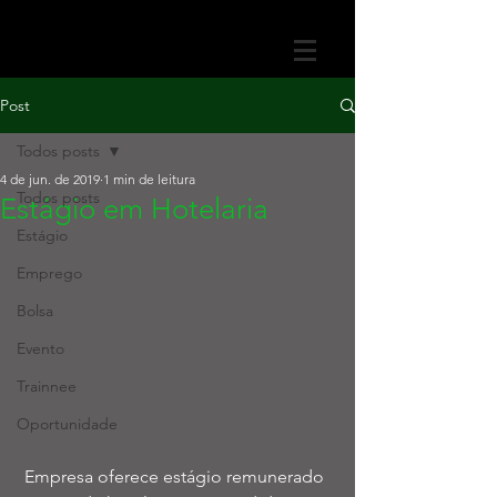
Post
Todos posts
4 de jun. de 2019
1 min de leitura
Todos posts
Estágio em Hotelaria
Estágio
Emprego
Bolsa
Evento
Trainnee
Oportunidade
 Empresa oferece estágio remunerado 