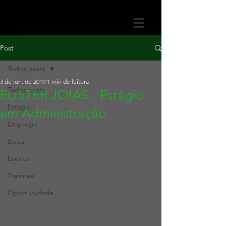
Post
Todos posts
3 de jun. de 2019
1 min de leitura
Todos posts
ELISTER JOIAS - Estágio
Estágio
em Administração
Emprego
Bolsa
Evento
Trainnee
Oportunidade