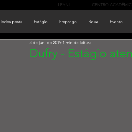
LEANI
CENTRO ACADÊMI
Todos posts
Estágio
Emprego
Bolsa
Evento
3 de jun. de 2019
1 min de leitura
Dufry - Estágio ate