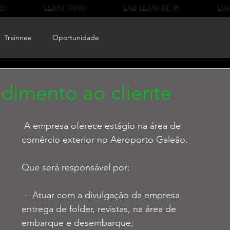
CO
LEANI TRAD
LAB LEANI DE RI
LIA
Trainnee
Oportunidade
ndimento ao cliente
 A empresa oferece estágio na área de 
comércio exterior no Aeroporto Galeão. 
Que será responsável por:
 -  Atuar com a divulgação da empresa 
entrega de folder, revistas, na área de 
embarque e desembarque; 