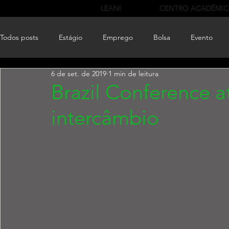
LEANI
CENTRO ACADÊMI
Todos posts
Estágio
Emprego
Bolsa
Evento
6 de set. de 2019
1 min de leitura
Brazil Conference a
intercâmbio