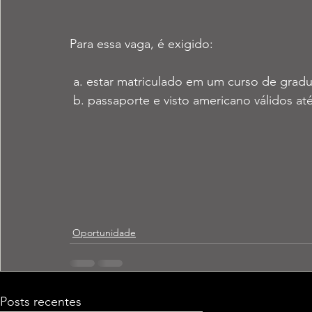
Para essa vaga, é exigido: 
 a. estar matriculado em um curso de grad
 b. passaporte e visto americano válidos at
Oportunidade
Posts recentes