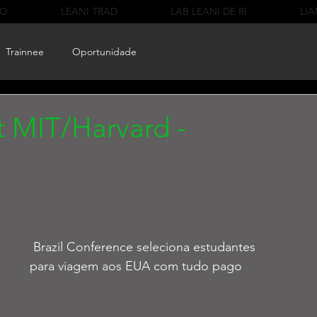
CO
LEANI TRAD
LAB LEANI DE RI
LIA
Trainnee
Oportunidade
t MIT/Harvard -
 Brazil Conference seleciona estudantes 
para viagem aos EUA com tudo pago  