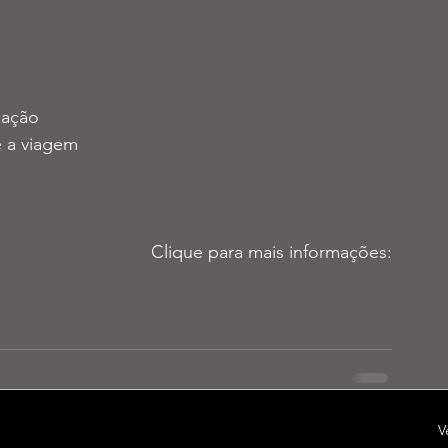
uação
é a viagem  
Clique para mais informações:
V