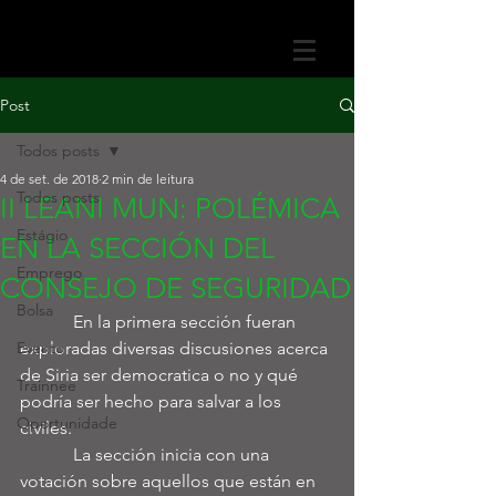
Post
Todos posts
4 de set. de 2018
2 min de leitura
Todos posts
II LEANI MUN: POLÉMICA
Estágio
EN LA SECCIÓN DEL
Emprego
CONSEJO DE SEGURIDAD
Bolsa
            En la primera sección fueran 
Evento
exploradas diversas discusiones acerca 
de Siria ser democratica o no y qué 
Trainnee
podría ser hecho para salvar a los 
Oportunidade
civiles.
            La sección inicia con una 
votación sobre aquellos que están en 