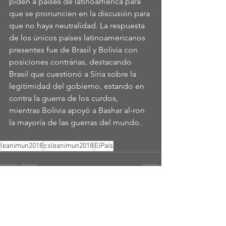
piden a países de latinoamerica para 
que se pronuncien en la discusión para 
que no haya neutralidad. La respuesta 
de los únicos países latinoamericanos 
presentes fue de Brasil y Bolivia con 
posiciones contrárias, destacando 
Brasil que cuestionó a Siria sobre la 
legitimidad del gobierno, estando en 
contra la guerra de los curdos, 
mientras Bolivia apoyó a Bashar al-ron 
la mayoría de las guerras del mundo.
leanimun2018
csleanimun2018
ElPais
Ver tudo
Posts recentes