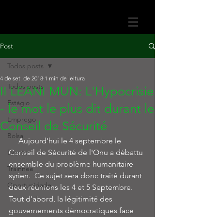
Post
Todos posts
4 de set. de 2018
1 min de leitura
Todos posts
II LEANI MUN: L'Hypocrisie
Estágio
- le mot le plus dit durant le
Emprego
Conseil de Sécurité
Bolsa
     Aujourd'hui le 4 septembre le 
Evento
Conseil de Sécurité de l'Onu a débattu 
ensemble du problème humanitaire 
Trainnee
syrien.  Ce sujet sera donc traité durant 
Oportunidade
deux réunions les 4 et 5 Septembre. 
Tout d'abord, la légitimité des 
gouvernements démocratiques face 