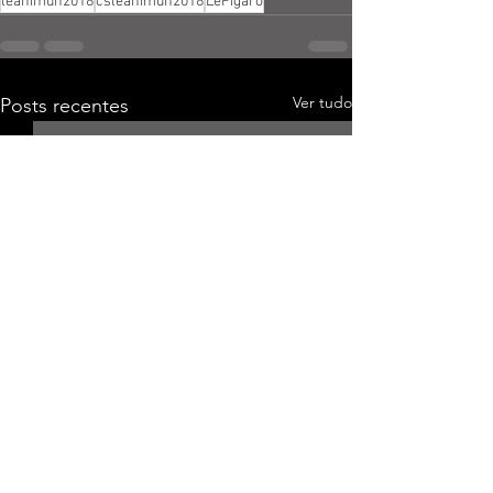
leanimun2018
csleanimun2018
LeFigaro
Ver tudo
Posts recentes