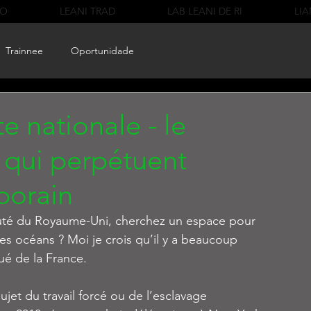
CO
LEANI TRAD
LAB LEANI DE RI
LIA
Trainnee
Oportunidade
 nationale - le
e qui perpétuent
porain
uté du Royaume-Uni, cherchez un espace pour 
es océans ? Moi je crois qu’il y a beaucoup 
ué de la France.
jet du travail forcé ou de l’esclavage 