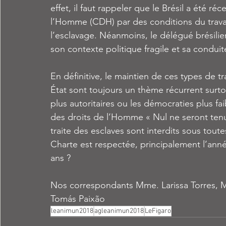
effet, il faut rappeler que le Brésil a été
l’Homme (CDH) par des conditions du travai
l’esclavage. Néanmoins, le délégué brésilien
son contexte politique fragile et sa condui
En définitive, le maintien de ces types de tr
État sont toujours un thème récurrent surt
plus autoritaires ou les démocraties plus faib
des droits de l’Homme « Nul ne seront tenus
traite des esclaves sont interdits sous tout
Charte est respectée, principalement l’année
ans ?
Nos correspondants Mme. Larissa Torres, M
Tomás Paixão
leanimun2018
agleanimun2018
LeFigaro