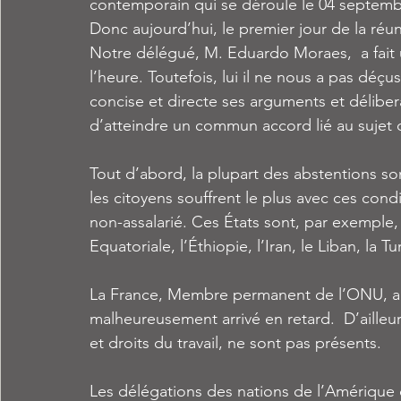
contemporain qui se déroule le 04 septembr
Donc aujourd’hui, le premier jour de la réun
Notre délégué, M. Eduardo Moraes,  a fait 
l’heure. Toutefois, lui il ne nous a pas déç
concise et directe ses arguments et déliber
d’atteindre un commun accord lié au sujet du
Tout d’abord, la plupart des abstentions s
les citoyens souffrent le plus avec ces condi
non-assalarié. Ces États sont, par exemple, 
Equatoriale, l’Éthiopie, l’Iran, le Liban, la Tu
La France, Membre permanent de l’ONU, au 
malheureusement arrivé en retard.  D’ailleur
et droits du travail, ne sont pas présents.
Les délégations des nations de l’Amérique d