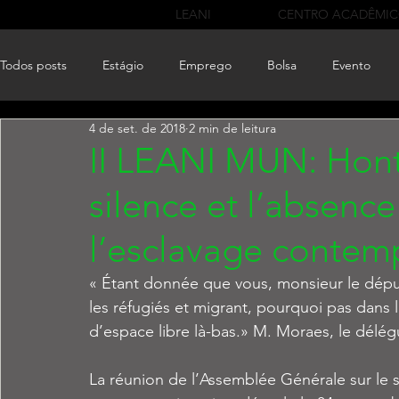
LEANI
CENTRO ACADÊMI
Todos posts
Estágio
Emprego
Bolsa
Evento
4 de set. de 2018
2 min de leitura
II LEANI MUN: Honte
silence et l’absenc
l’esclavage contem
« Étant donnée que vous, monsieur le dép
les réfugiés et migrant, pourquoi pas dans l
d’espace libre là-bas.» M. Moraes, le délég
La réunion de l’Assemblée Générale sur le su