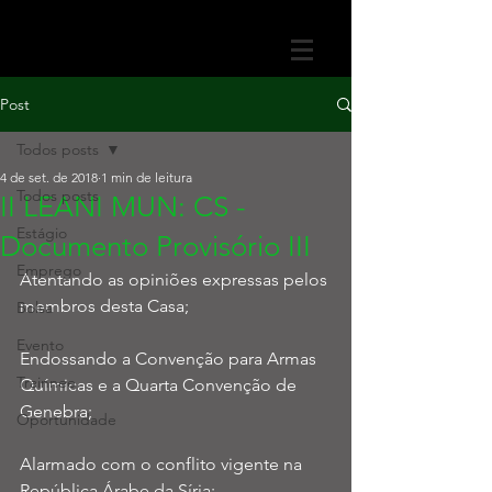
Post
Todos posts
4 de set. de 2018
1 min de leitura
Todos posts
II LEANI MUN: CS -
Estágio
Documento Provisório III
Emprego
Atentando as opiniões expressas pelos 
membros desta Casa;
Bolsa
Evento
Endossando a Convenção para Armas 
Trainnee
Químicas e a Quarta Convenção de 
Genebra;
Oportunidade
Alarmado com o conflito vigente na 
República Árabe da Síria;