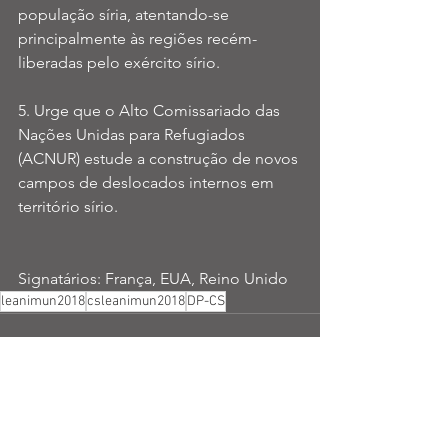
população síria, atentando-se 
principalmente às regiões recém-
liberadas pelo exército sírio.
5. Urge que o Alto Comissariado das 
Nações Unidas para Refugiados 
(ACNUR) estude a construção de novos 
campos de deslocados internos em 
território sírio.
Signatários: França, EUA, Reino Unido 
leanimun2018
csleanimun2018
DP-CS
Ver tudo
Posts recentes