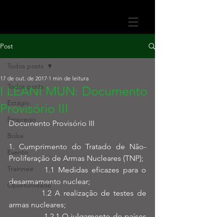
Post
Todos posts
17 de out. de 2017
1 min de leitura
Todos posts
I LEANI MUN: Documento
Estágio
Provisório III
Emprego
Documento Provisório III
Bolsa
1. Cumprimento do Tratado de Não-
Evento
Proliferação de Armas Nucleares (TNP);
Trainnee
          1.1 Medidas eficazes para o 
desarmamento nuclear;
Oportunidade
          1.2 A realização de testes de 
armas nucleares;
               1.2.1 O julgamento de países 