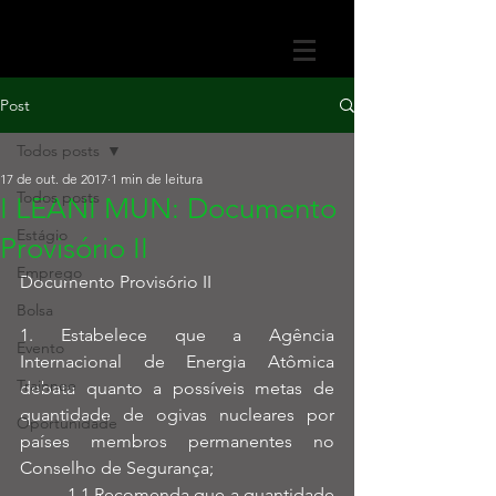
Post
Todos posts
17 de out. de 2017
1 min de leitura
Todos posts
I LEANI MUN: Documento
Estágio
Provisório II
Emprego
Documento Provisório II
Bolsa
1. Estabelece que a Agência 
Evento
Internacional de Energia Atômica 
Trainnee
debata quanto a possíveis metas de 
quantidade de ogivas nucleares por 
Oportunidade
países membros permanentes no 
Conselho de Segurança;
          1.1 Recomenda que a quantidade 