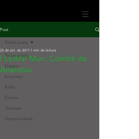
Post
Todos posts
25 de set. de 2017
1 min de leitura
Todos posts
I LEANI Mun: Comitê de
Estágio
Analistas
Emprego
Bolsa
Evento
Trainnee
Oportunidade