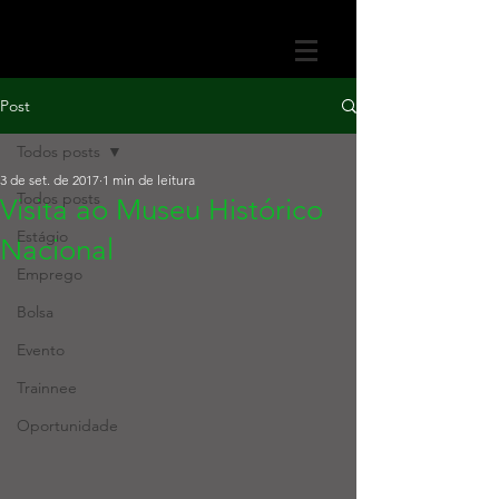
Post
Todos posts
3 de set. de 2017
1 min de leitura
Todos posts
Visita ao Museu Histórico
Estágio
Nacional
Emprego
Bolsa
Evento
Trainnee
Oportunidade