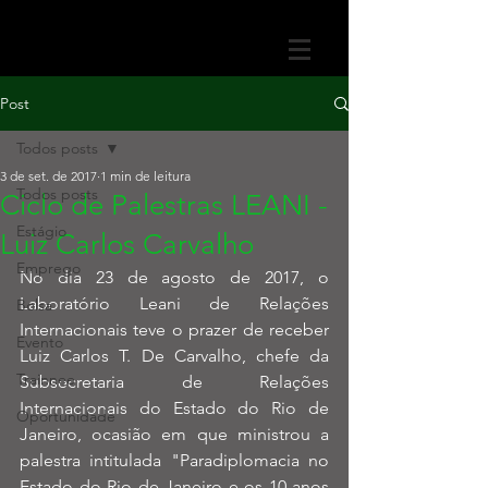
Post
Todos posts
3 de set. de 2017
1 min de leitura
Todos posts
Ciclo de Palestras LEANI -
Estágio
Luiz Carlos Carvalho
Emprego
No dia 23 de agosto de 2017, o 
Laboratório Leani de Relações 
Bolsa
Internacionais teve o prazer de receber 
Evento
Luiz Carlos T. De Carvalho, chefe da 
Trainnee
Subsecretaria de Relações 
Internacionais do Estado do Rio de 
Oportunidade
Janeiro, ocasião em que ministrou a 
palestra intitulada "Paradiplomacia no 
Estado do Rio de Janeiro e os 10 anos 